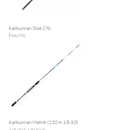
Kalikunnan Slice 270
Esaurito
Kalikunnan Melnik (2,52 m 1,8-3,0)
Prezzo regolare
Prezzo scontato
145,00 €
130,50 €