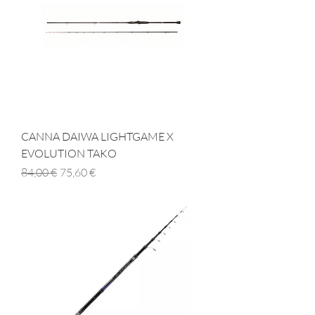
CANNA DAIWA LIGHTGAME X
EVOLUTION TAKO
Prezzo regolare
Prezzo scontato
84,00 €
75,60 €