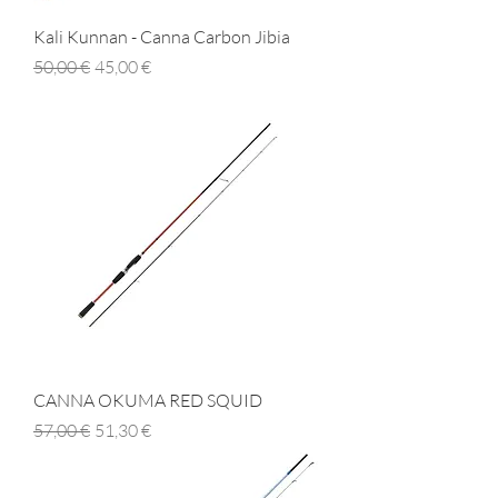
Kali Kunnan - Canna Carbon Jibia
Prezzo regolare
Prezzo scontato
50,00 €
45,00 €
CANNA OKUMA RED SQUID
Prezzo regolare
Prezzo scontato
57,00 €
51,30 €