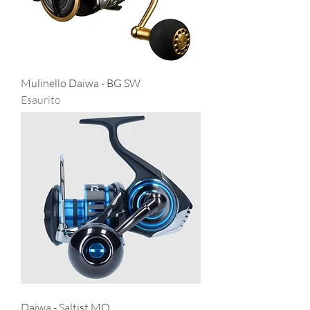
Mulinello Daiwa - BG SW
Esaurito
Daiwa - Saltist MQ