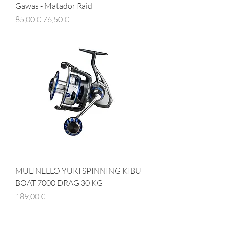
Gawas - Matador Raid
Prezzo regolare
Prezzo scontato
85,00 €
76,50 €
MULINELLO YUKI SPINNING KIBU
BOAT 7000 DRAG 30 KG
Prezzo
189,00 €