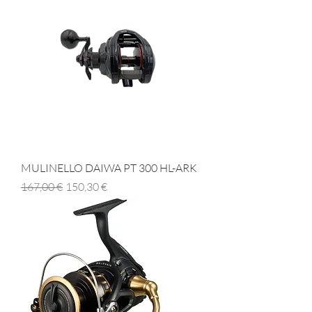
MULINELLO DAIWA PT 300 HL-ARK
Prezzo regolare
Prezzo scontato
167,00 €
150,30 €