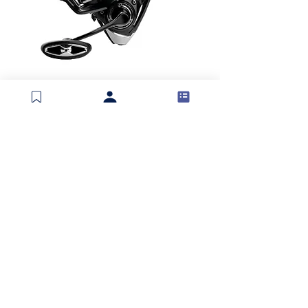
Yuki Split Mulinello
Esaurito