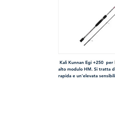
Kali Kunnan Egi +250
per l
alto modulo HM. Si tratta 
rapida
e un'elevata sensibil
più piccolo tocco di seppie 
K
e
portamulinello Fuji
integ
una buona riserva di potenza
da 2.0 a 3.5 alla massima di
di bianco con
nastro riflett
Spedizioni e resi