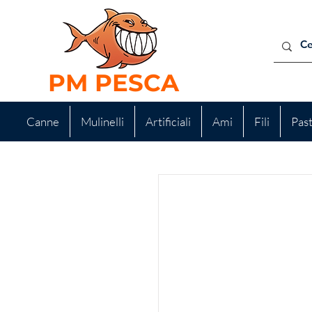
PM PESCA
Canne
Mulinelli
Artificiali
Ami
Fili
Pas