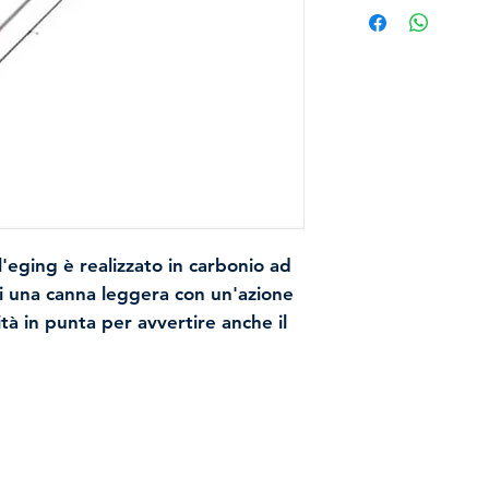
'eging è realizzato in carbonio ad
di una canna leggera con
un'azione
ità in punta per avvertire anche il
o calamari. Include
anelli Fuji
rato . Allo stesso tempo, offre
 per caricare i nostri egis di taglia
stanza possibile. Punta verniciata
ente
per una migliore visibilità dei
Contatti