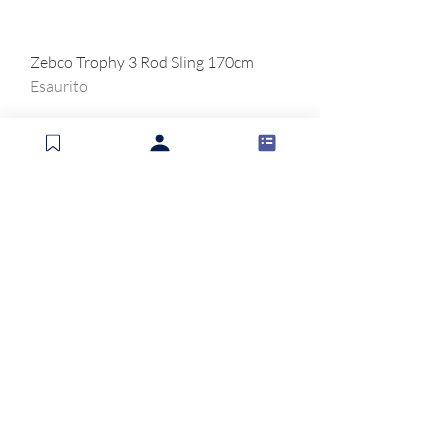
Zebco Trophy 3 Rod Sling 170cm
Esaurito
Zebco Trophy 2 Rod Sling 130cm
Esaurito