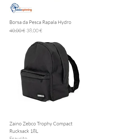
Borsa da Pesca Rapala Hydro
Prezzo regolare
Prezzo scontato
40,00 €
38,00 €
Zaino Zebco Trophy Compact
Rucksack 18L
Esaurito