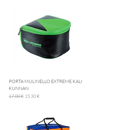
PORTA MULINELLO EXTREME KALI
KUNNAN
Prezzo regolare
Prezzo scontato
17,00 €
15,30 €