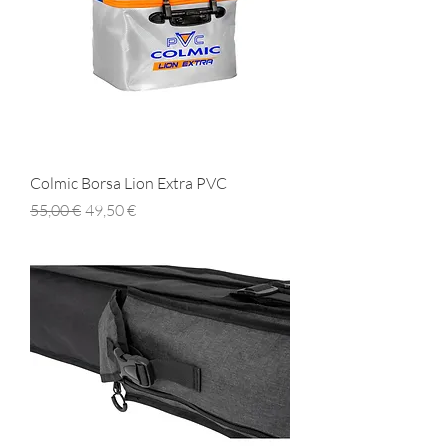
Colmic Borsa Lion Extra PVC
Prezzo regolare
Prezzo scontato
55,00 €
49,50 €