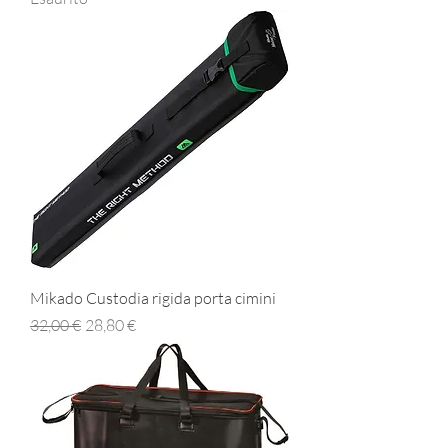
Mikado Custodia rigida porta cimini
Prezzo regolare
Prezzo scontato
32,00 €
28,80 €