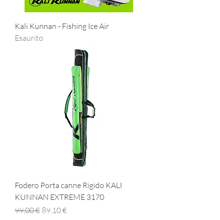
Kali Kunnan - Fishing Ice Air
Esaurito
Fodero Porta canne Rigido KALI
KUNNAN EXTREME 3170
Prezzo regolare
Prezzo scontato
99,00 €
89,10 €