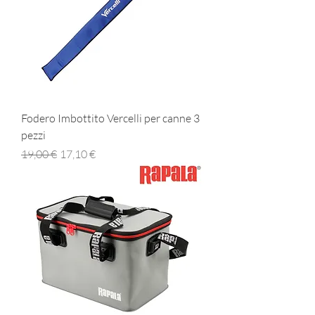
Fodero Imbottito Vercelli per canne 3
pezzi
Prezzo regolare
Prezzo scontato
19,00 €
17,10 €