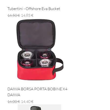
Tubertini - Offshore Eva Bucket
Prezzo regolare
Prezzo scontato
16,50 €
14,85 €
DAIWA BORSA PORTA BOBINE X4
DAIWA
Prezzo regolare
Prezzo scontato
16,00 €
14,40 €