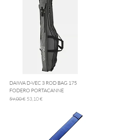
DAIWA D-VEC 3 ROD BAG 175
FODERO PORTACANNE
Prezzo regolare
Prezzo scontato
59,00 €
53,10 €