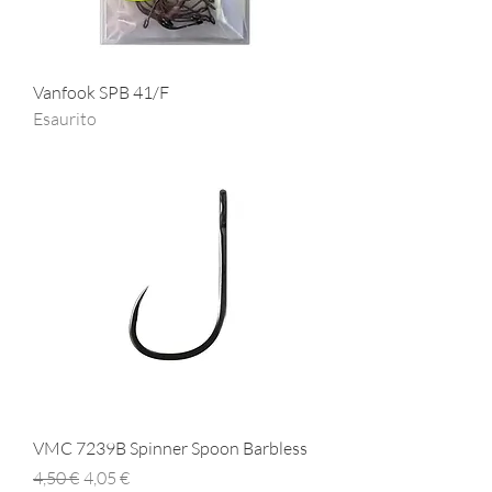
Vanfook SPB 41/F
Esaurito
VMC 7239B Spinner Spoon Barbless
Prezzo regolare
Prezzo scontato
4,50 €
4,05 €