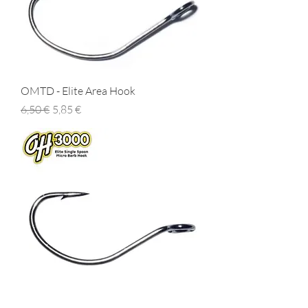
OMTD - Elite Area Hook
Prezzo regolare
Prezzo scontato
6,50 €
5,85 €