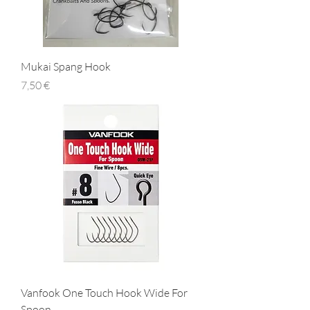
Mukai Spang Hook
Prezzo
7,50 €
Vanfook One Touch Hook Wide For
Spoon