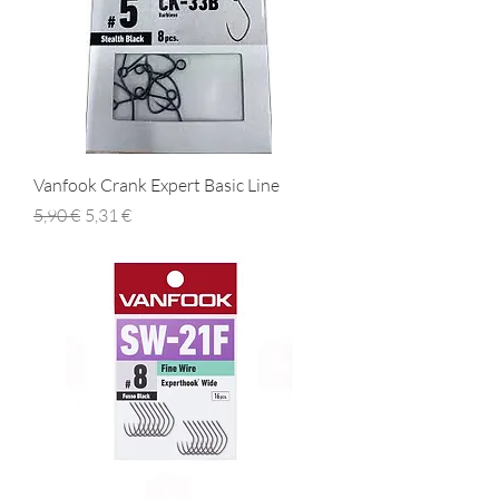
Vanfook Crank Expert Basic Line
Prezzo regolare
Prezzo scontato
5,90 €
5,31 €