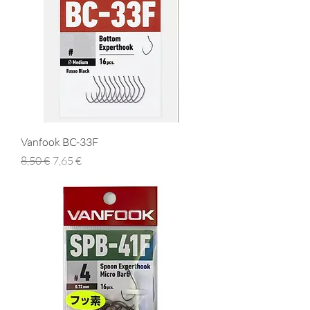
Vanfook BC-33F
Prezzo regolare
Prezzo scontato
8,50 €
7,65 €