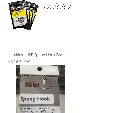
Herakles - HSP Spoon Hook Barbless
Prezzo regolare
Prezzo scontato
6,00 €
5,40 €