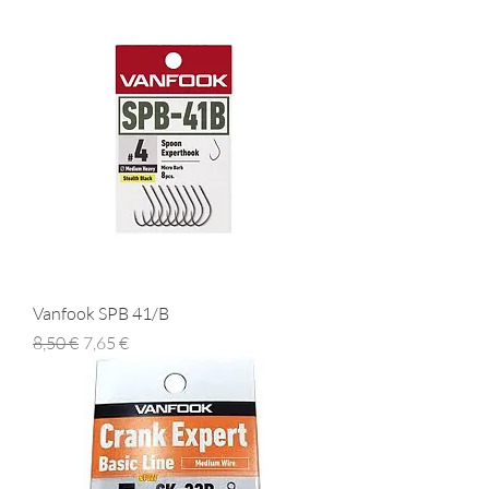
Vanfook SPB 41/B
Prezzo regolare
Prezzo scontato
8,50 €
7,65 €