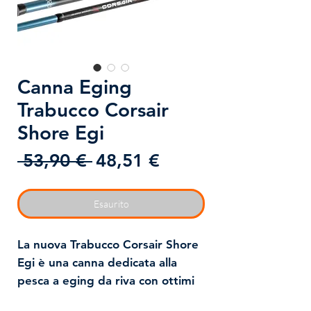
Canna Eging
Trabucco Corsair
Shore Egi
Prezzo
Prezzo
 53,90 € 
48,51 €
regolare
scontato
Esaurito
La nuova Trabucco Corsair Shore
Egi è una canna dedicata alla
pesca a eging da riva con ottimi
risultati anche dalla barca. Come