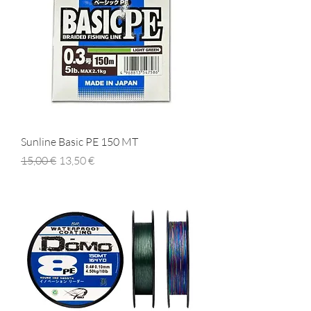
Sunline Basic PE 150 MT
Prezzo regolare
Prezzo scontato
15,00 €
13,50 €