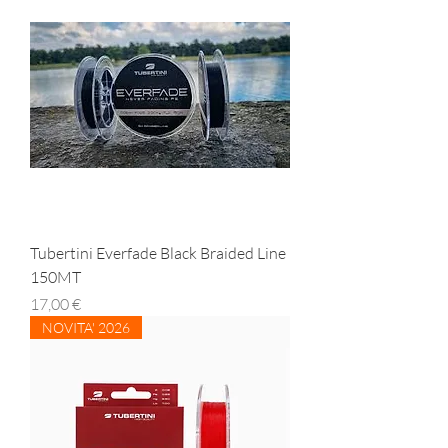
Tubertini Everfade Black Braided Line
150MT
Prezzo
17,00 €
NOVITA' 2026