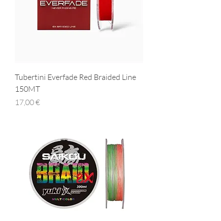
Tubertini Everfade Red Braided Line
150MT
Prezzo
17,00 €