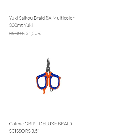
Yuki Saikou Braid 8X Multicolor
300mt Yuki
Prezzo regolare
Prezzo scontato
35,00 €
31,50 €
Colmic GRIP - DELUXE BRAID
SCISSORS 3.5"