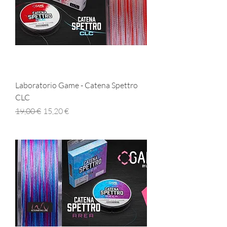
Laboratorio Game - Catena Spettro
CLC
Prezzo regolare
Prezzo scontato
19,00 €
15,20 €