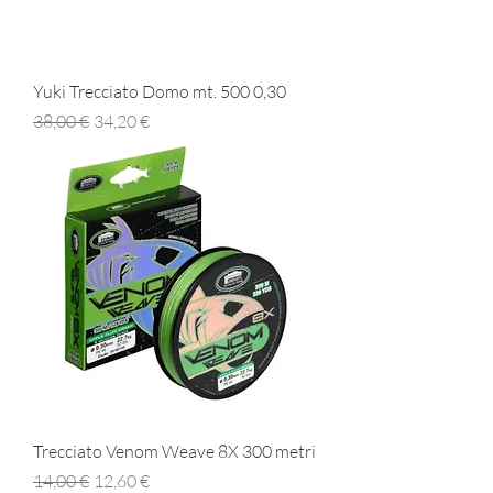
Yuki Trecciato Domo mt. 500 0,30
Prezzo regolare
Prezzo scontato
38,00 €
34,20 €
Trecciato Venom Weave 8X 300 metri
Prezzo regolare
Prezzo scontato
14,00 €
12,60 €