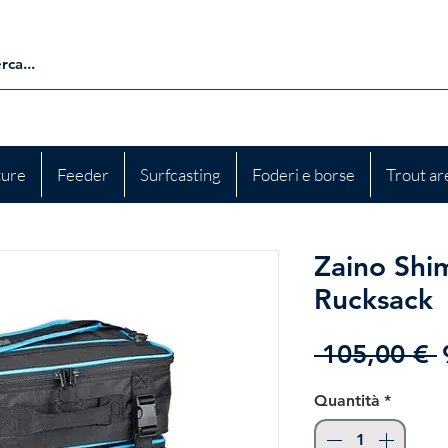
ture
Feeder
Surfcasting
Foderi e borse
Trout ar
Zaino Shi
Rucksack
 105,00 € 
Quantità
*