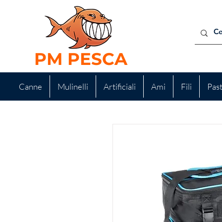
PM PESCA
Canne
Mulinelli
Artificiali
Ami
Fili
Pas