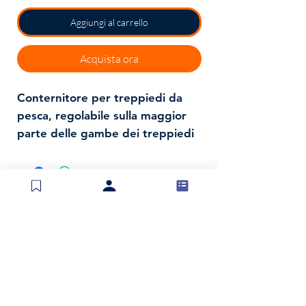
Aggiungi al carrello
Acquista ora
Conternitore per treppiedi da
pesca, regolabile sulla maggior
parte delle gambe dei treppiedi
da pesca, con cinghie in velcro
per un fissaggio rapido e facile.
Idrorepellente e con fondo in
rete gommata .
Spedizioni e resi
Politica negozio
Metodi di pagamento
Invia modulo di reso