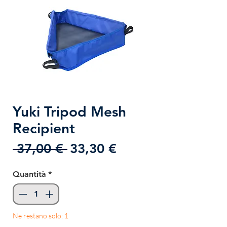
Yuki Tripod Mesh
Recipient
Prezzo
Prezzo
 37,00 € 
33,30 €
regolare
scontato
Quantità
*
Ne restano solo: 1