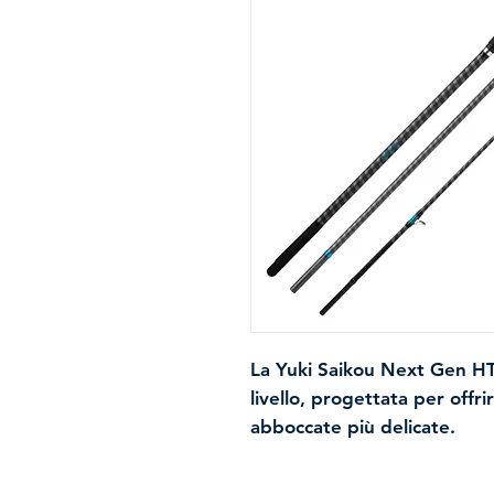
La
Yuki Saikou Next Gen H
livello, progettata per offri
abboccate più delicate.
Caratteristiche principali
:
Struttura in carbonio ad a