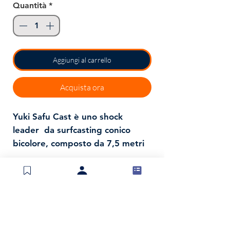
Quantità
*
Aggiungi al carrello
Acquista ora
Yuki Safu Cast è uno shock
leader da surfcasting conico
bicolore, composto da 7,5 metri
di filo trasparente più spesso e
7,5 metri di filo giallo più sottile,
che consente una facile
identificazione visiva e
prestazioni eccellenti.
Spedizioni e resi
Politica negozio