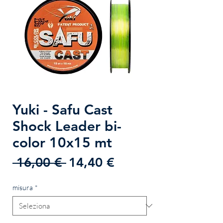
Yuki - Safu Cast
Shock Leader bi-
color 10x15 mt
Prezzo
Prezzo
 16,00 € 
14,40 €
regolare
scontato
misura
*