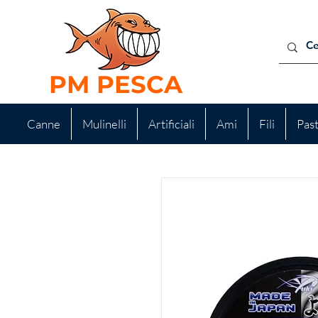
PM PESCA
Canne
Mulinelli
Artificiali
Ami
Fili
Pas