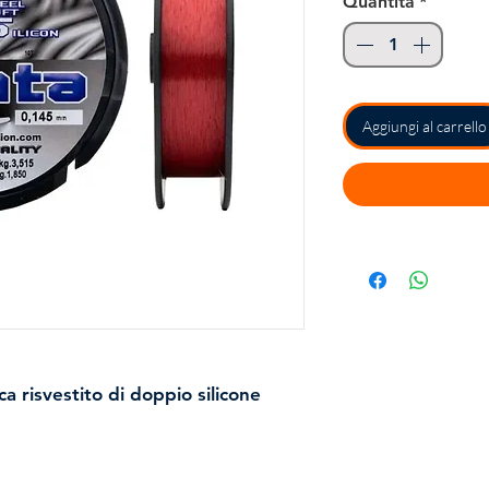
Quantità
*
Aggiungi al carrello
a risvestito di doppio silicone
io ma resistente, adatto a
 - Colore ciliegia. - Rivestimento