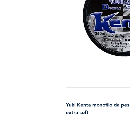
Yuki Kenta monofilo da pesc
extra soft
Monofilo in nylon extra lisc
molteplici tecniche di pesca.