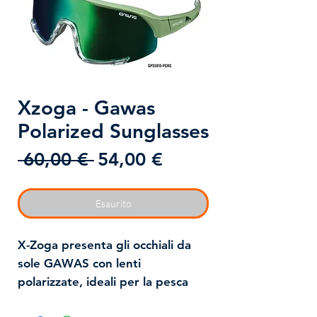
Xzoga - Gawas
Polarized Sunglasses
Prezzo
Prezzo
 60,00 € 
54,00 €
regolare
scontato
Esaurito
X-Zoga presenta gli occhiali da
sole GAWAS con lenti
polarizzate
, ideali per la pesca
diurna grazie alla protezione