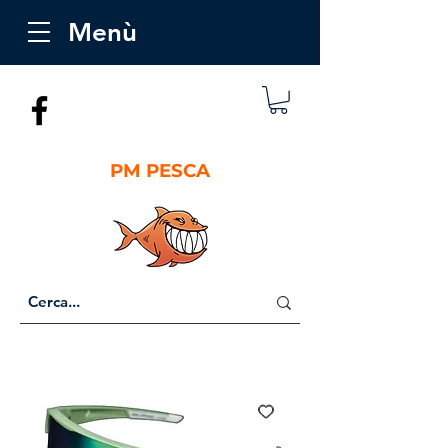
Menù
PM PESCA