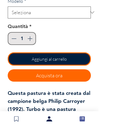
Modello
*
Quantità
*
Aggiungi al carrello
Acquista ora
Questa pastura è stata creata dal
campione belga Philip Carroyer
(1992). Turbo è una pastura
molto versatile e quindi
eccellente per la pesca.
Specifiche: