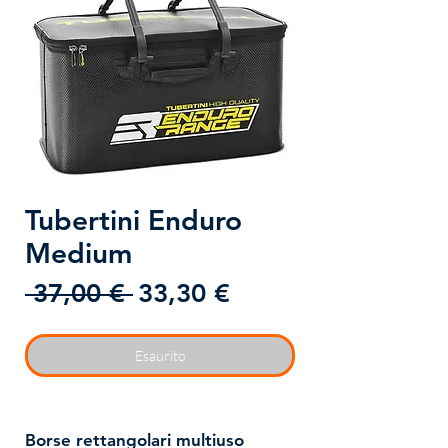
Tubertini Enduro
Medium
Prezzo
Prezzo
 37,00 € 
33,30 €
regolare
scontato
Esaurito
Borse rettangolari multiuso