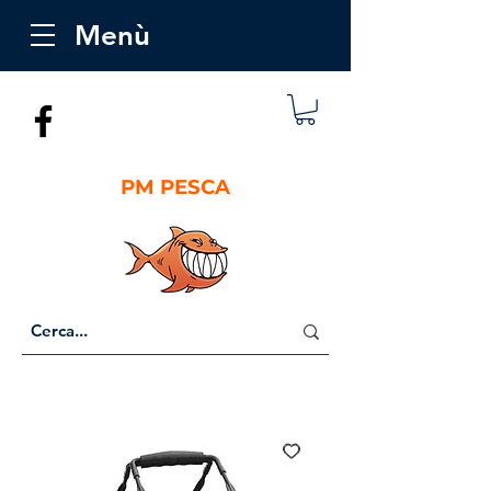
Menù
PM PESCA