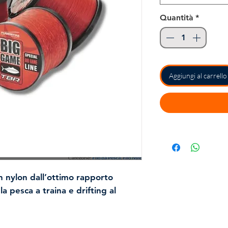
Quantità
*
Aggiungi al carrello
 nylon dall’ottimo rapporto
a pesca a traina e drifting al
molto omogeneo e tenace. Il colore