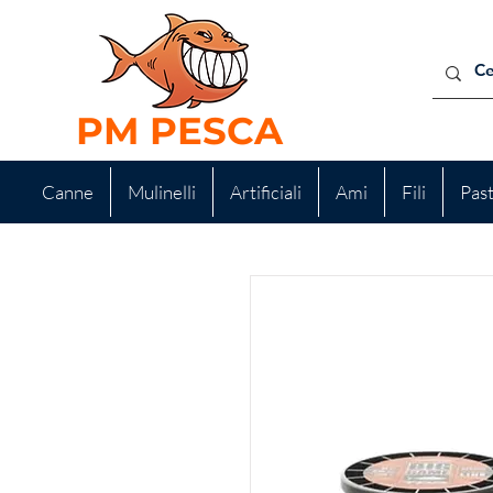
PM PESCA
Canne
Mulinelli
Artificiali
Ami
Fili
Pas