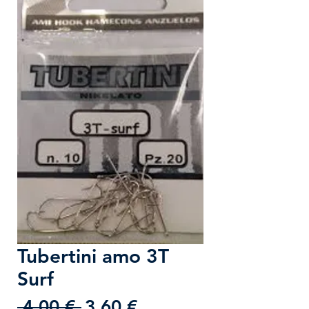
Tubertini amo 3T
Surf
Prezzo
Prezzo
 4,00 € 
3,60 €