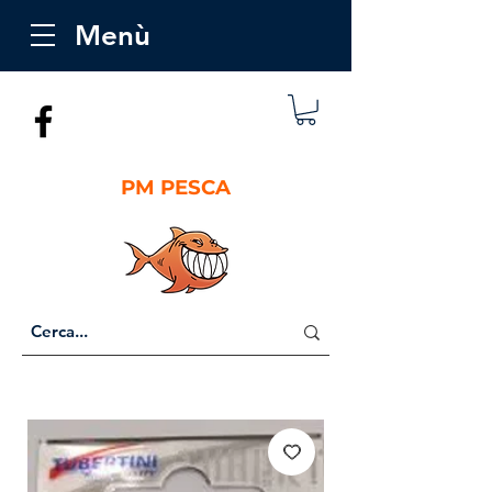
Menù
PM PESCA