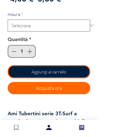
regolare
scontato
misura
*
Quantità
*
Aggiungi al carrello
Acquista ora
Ami Tubertini serie 3T-Surf a
gambo lungo con micro occhiello
realizzati in acciaio Nikelato, sono