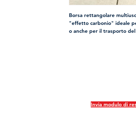
Borsa rettangolare multius
"effetto carbonio" ideale p
o anche per il trasporto del 
che non passi umidità o ac
umido o in barca.
Prodotto usato in ottimo st
Spedizioni e resi
Politica negozio
Metodi di pagame
Invia modulo di r
2026 - Pm Pesca di Bulgini