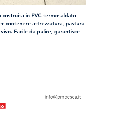
o costruita in PVC termosaldato
er contenere attrezzatura, pastura
vivo. Facile da pulire, garantisce
qua se appoggiata su terreno
ato come da foto.
Contatti
Tel:
0734 217403
info@pmpesca.it
nto
eso
 Patrizia - P.IVA: 01935750446