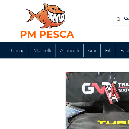
PM PESCA
Canne
Mulinelli
Artificiali
Ami
Fili
Pas