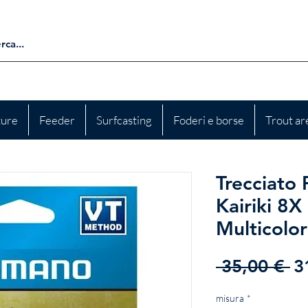
ture
Feeder
Surfcasting
Foderi e borse
Trout ar
Trecciato
Kairiki 8
Multicolor
P
 35,00 € 
3
re
misura
*