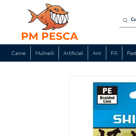
PM PESCA
Canne
Mulinelli
Artificiali
Ami
Fili
Pas