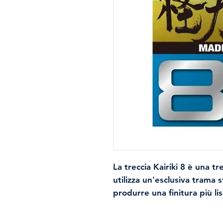
La treccia Kairiki 8 è una t
utilizza un'esclusiva trama 
produrre una finitura più li
per tutte le applicazioni in a
garantisce un'ottima resa e