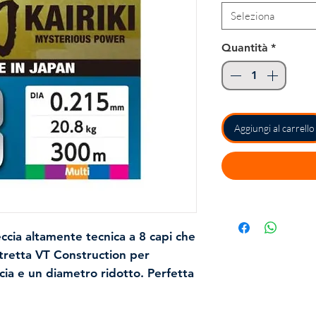
Seleziona
Quantità
*
Aggiungi al carrello
reccia altamente tecnica a 8 capi che
stretta VT Construction per
scia e un diametro ridotto. Perfetta
cqua dolce e salata, il profilo liscio
 riduce al minimo il rumore quando