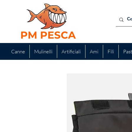
PM PESCA
Canne
Mulinelli
Artificiali
Ami
Fili
Pas