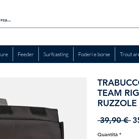
ture
Feeder
Surfcasting
Foderi e borse
Trout ar
TRABUCC
TEAM RIG
RUZZOLE
P
 39,90 € 
3
re
Quantità
*