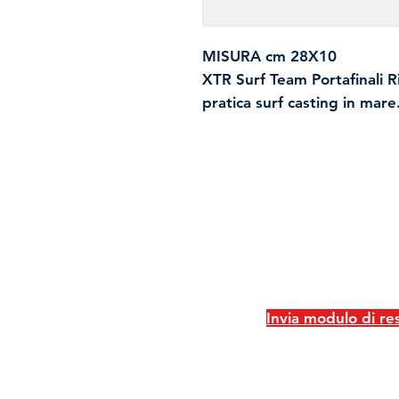
MISURA cm 28X10
XTR Surf Team Portafinali Ri
pratica surf casting in mare
E' un astuccio dotato di tond
pesca a surf casting, beach
Spedizioni e resi
Politica negozio
Metodi di pagame
Invia modulo di r
2026 - Pm Pesca di Bulgini