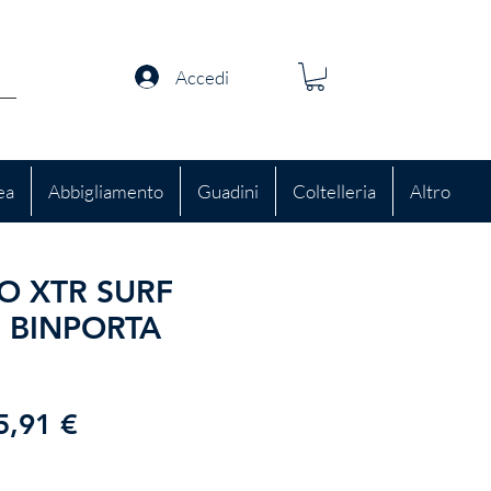
Accedi
ea
Abbigliamento
Guadini
Coltelleria
Altro
O XTR SURF
 BINPORTA
rezzo
Prezzo
5,91 €
golare
scontato