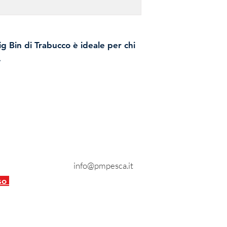
g Bin di Trabucco è ideale per chi
.
ini in Eva per applicare i finali da
 ledgering e feeder in mare.
Contatti
Tel:
0734 217403
info@pmpesca.it
nto
eso
 Patrizia - P.IVA: 01935750446