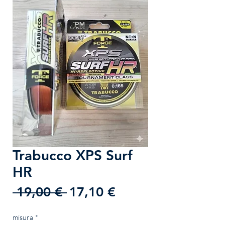
Trabucco XPS Surf
HR
Prezzo
Prezzo
 19,00 € 
17,10 €
regolare
scontato
misura
*