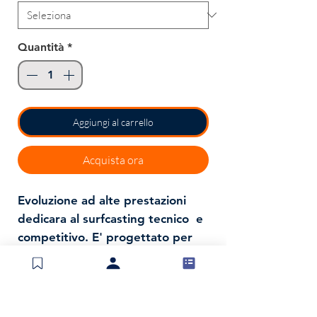
Quantità
*
Aggiungi al carrello
Acquista ora
Evoluzione ad alte prestazioni
dedicara al surfcasting tecnico e
competitivo. E' progettato per
garantire controllo assoluto della
distanza e massima affidabilità in
condizioni gravose. La tecnologia
UV Neon Tek integrata con la