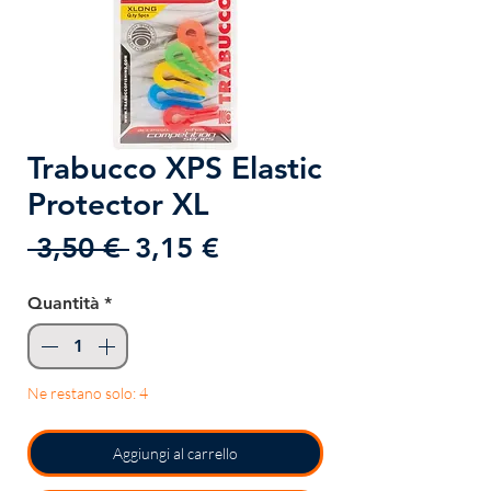
Trabucco XPS Elastic
Protector XL
Prezzo
Prezzo
 3,50 € 
3,15 €
regolare
scontato
Quantità
*
Ne restano solo: 4
Aggiungi al carrello