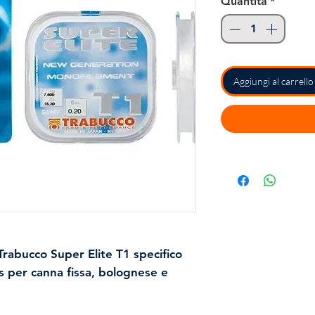
Quantità
*
Aggiungi al carrello
Trabucco Super Elite T1 specifico
rs per canna fissa, bolognese e
tà di questo filo nylon Trabucco è
azione, superiore ad altri fili da