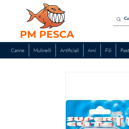
PM PESCA
Canne
Mulinelli
Artificiali
Ami
Fili
Pas