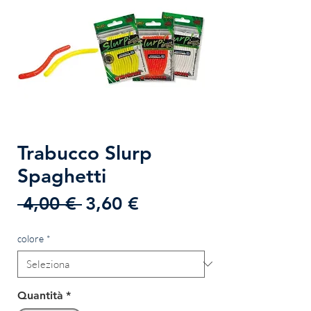
Trabucco Slurp
Spaghetti
Prezzo
Prezzo
 4,00 € 
3,60 €
regolare
scontato
colore
*
Quantità
*