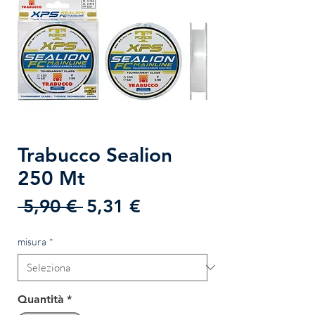
Trabucco Sealion
250 Mt
Prezzo
Prezzo
 5,90 € 
5,31 €
regolare
scontato
misura
*
Quantità
*