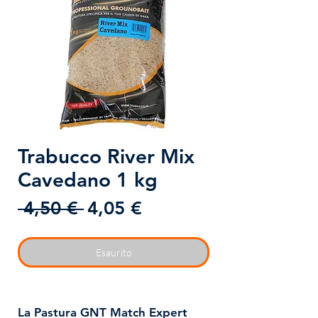
Trabucco River Mix
Cavedano 1 kg
Prezzo
Prezzo
 4,50 € 
4,05 €
regolare
scontato
Esaurito
La Pastura GNT Match Expert