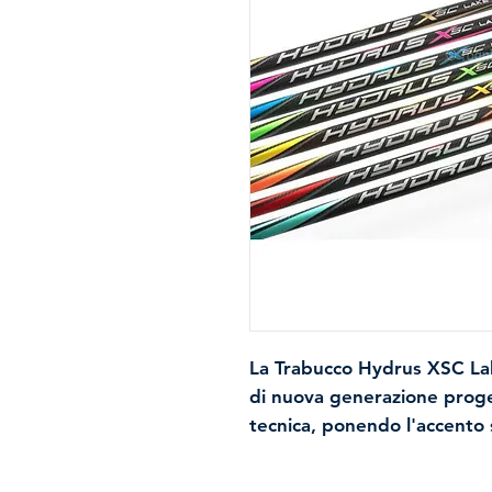
La
Trabucco Hydrus XSC La
di
nuova generazione
proge
tecnica, ponendo l'accento
leggerezza
.
È costruita in
carbonio S.H.