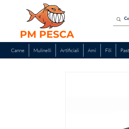
PM PESCA
Canne
Mulinelli
Artificiali
Ami
Fili
Pas