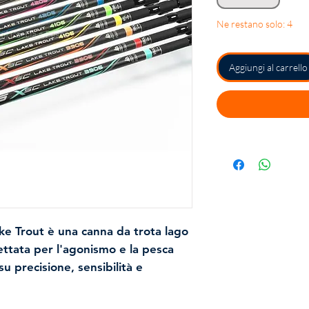
Ne restano solo: 4
Aggiungi al carrello
ke Trout
è una canna da trota lago
ttata per l'agonismo e la pesca
 su
precisione, sensibilità e
M.R. ad alta resistenza
con resine