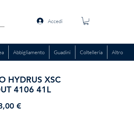
Accedi
ea
Abbigliamento
Guadini
Coltelleria
Altro
O HYDRUS XSC
UT 4106 41L
rezzo
Prezzo
3,00 €
golare
scontato