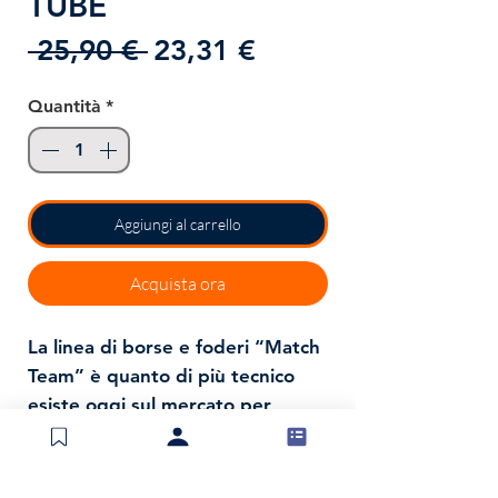
TUBE
Prezzo
Prezzo
 25,90 € 
23,31 €
regolare
scontato
Quantità
*
Aggiungi al carrello
Acquista ora
La linea di borse e foderi “Match
Team” è quanto di più tecnico
esiste oggi sul mercato per
trasportare tutta l’attrezzatura
necessaria nelle lunghe trasferte
di pesca. In particolare viene