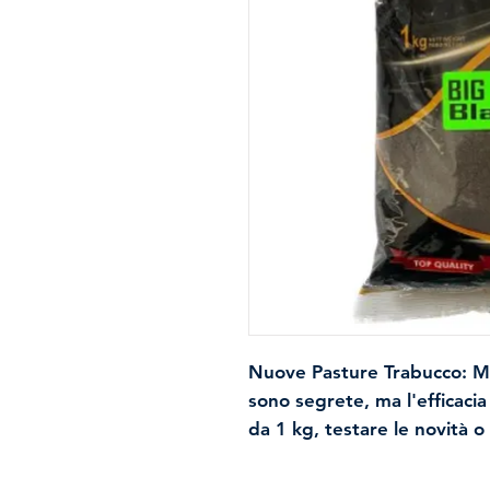
Nuove Pasture Trabucco: Men
sono segrete, ma l'efficacia
da 1 kg, testare le novità o
non è mai stato così semplic
in acqua.