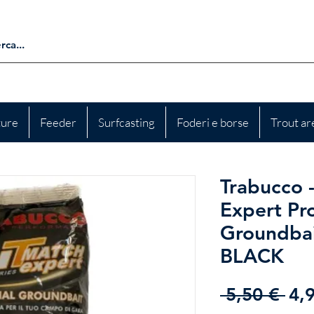
ture
Feeder
Surfcasting
Foderi e borse
Trout ar
Trabucco 
Expert Pro
Groundba
BLACK
Pre
 5,50 € 
4,