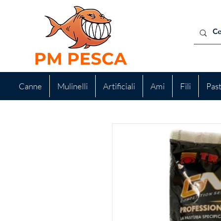
PM PESCA
Canne
Mulinelli
Artificiali
Ami
Fili
Pas