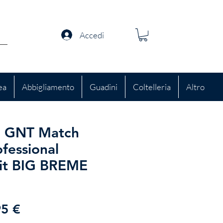
Accedi
ea
Abbigliamento
Guadini
Coltelleria
Altro
- GNT Match
fessional
it BIG BREME
zzo
Prezzo
95 €