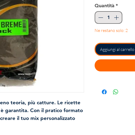
reg
Quantità
*
Ne restano solo: 2
Aggiungi al carrello
o teoria, più catture. Le ricette
 è garantita. Con il pratico formato
 creare il tuo mix personalizzato
e. L'unico test che conta è quello