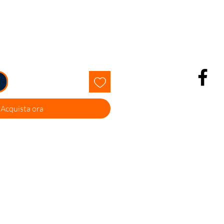
olare
scontato
Acquista ora