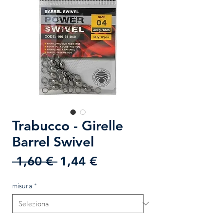
Trabucco - Girelle
Barrel Swivel
Prezzo
Prezzo
 1,60 € 
1,44 €
regolare
scontato
misura
*