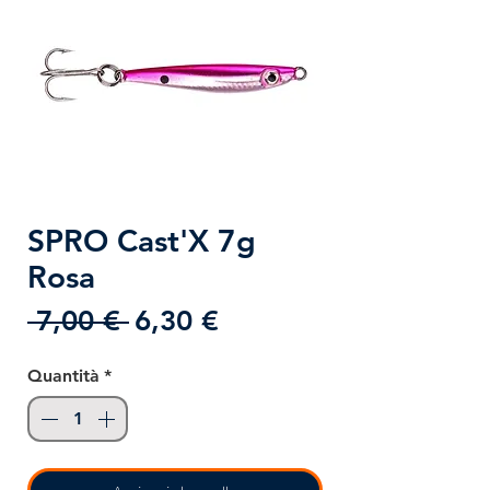
SPRO Cast'X 7g
Rosa
Prezzo
Prezzo
 7,00 € 
6,30 €
regolare
scontato
Quantità
*