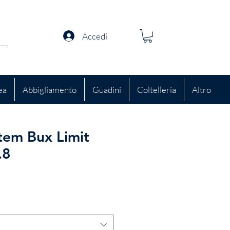
Accedi
ea
Abbigliamento
Guadini
Coltelleria
Altro
em Bux Limit
.8
zo