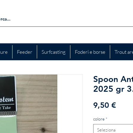
ture
Feeder
Surfcasting
Foderi e borse
Trout ar
Spoon Ant
2025 gr 3
Prez
9,50 €
colore
*
Seleziona