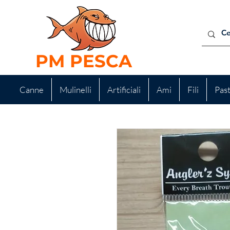
PM PESCA
Canne
Mulinelli
Artificiali
Ami
Fili
Pas