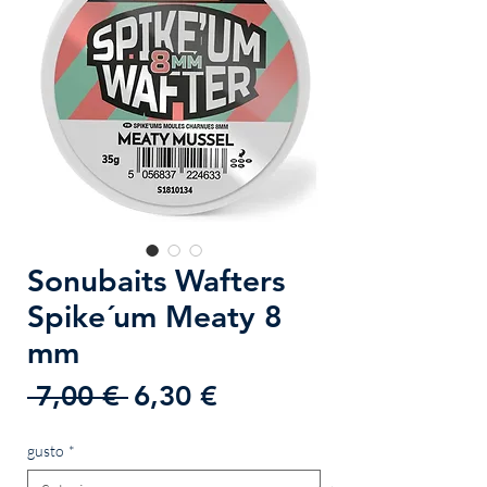
Sonubaits Wafters
Spike´um Meaty 8
mm
Prezzo
Prezzo
 7,00 € 
6,30 €
regolare
scontato
gusto
*