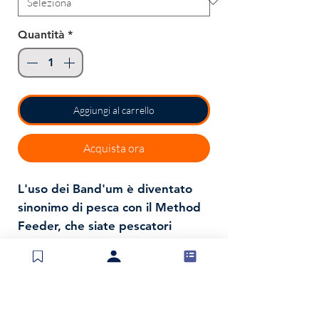
Quantità
*
Aggiungi al carrello
Acquista ora
L'uso dei Band'um è diventato
sinonimo di pesca con il Method
Feeder, che siate pescatori
agonisti, pescatori di carpe o
pescatori di pesce fresco che
semplicemente si godono una
piacevole giornata sulla riva, e la
varietà offerta da questi inneschi