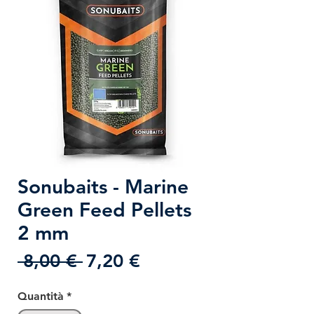
Sonubaits - Marine
Green Feed Pellets
2 mm
Prezzo
Prezzo
 8,00 € 
7,20 €
regolare
scontato
Quantità
*