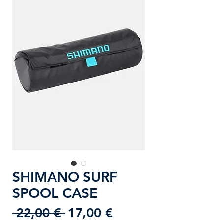
SHIMANO SURF
SPOOL CASE
Prezzo
Prezzo
 22,00 € 
17,00 €