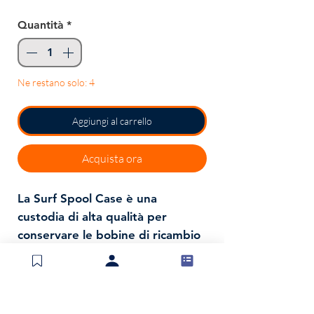
regolare
scontato
Quantità
*
Ne restano solo: 4
Aggiungi al carrello
Acquista ora
La Surf Spool Case è una
custodia di alta qualità per
conservare le bobine di ricambio
e
include anche
pratiche rotelle
in EVA
per avvolgere montature
e finali. L'esterno imbottito e
idrorepellente in nylon lavabile