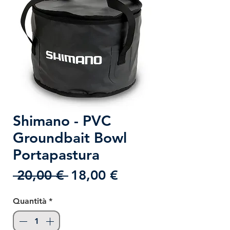
Shimano - PVC
Groundbait Bowl
Portapastura
Prezzo
Prezzo
 20,00 € 
18,00 €
regolare
scontato
Quantità
*