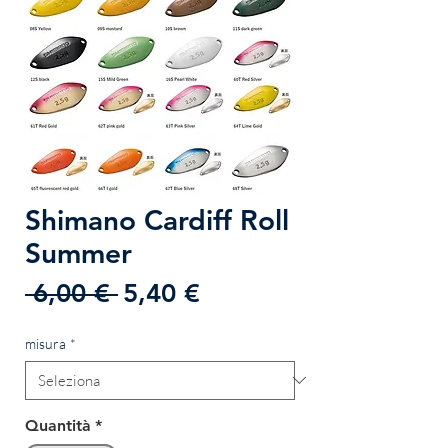
Shimano Cardiff Roll
Summer
Prezzo
Prezzo
 6,00 € 
5,40 €
regolare
scontato
misura
*
Quantità
*