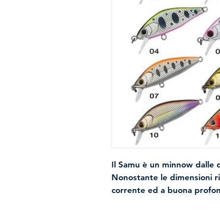
Il Samu è un minnow dalle d
Nonostante le dimensioni rid
corrente ed a buona profond
alla generosa paletta. Il nu
selezionate assicurano una 