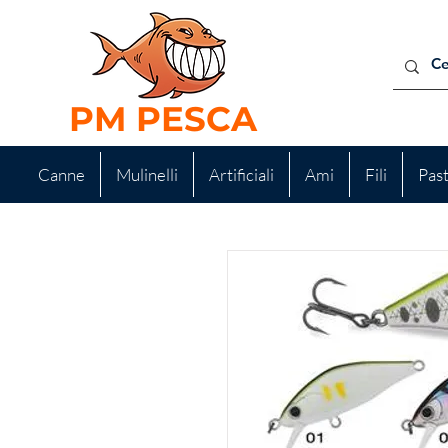
PM PESCA
Canne
Mulinelli
Artificiali
Ami
Fili
Pas