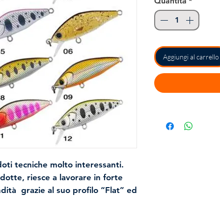
Quantità
*
Aggiungi al carrello
oti tecniche molto interessanti.
otte, riesce a lavorare in forte
ità grazie al suo profilo “Flat” ed
oto molto stretto e le colorazioni
resa eccellente anche in spot con