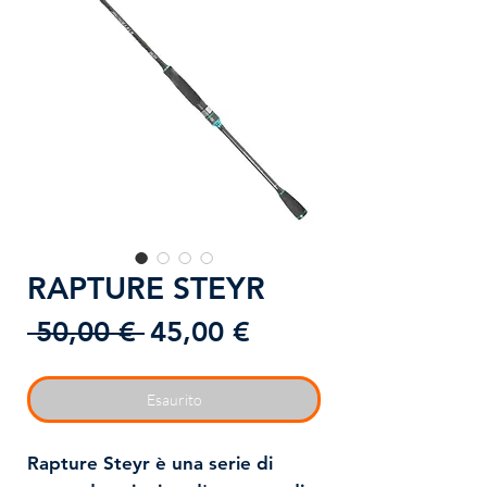
RAPTURE STEYR
Prezzo
Prezzo
 50,00 € 
45,00 €
regolare
scontato
Esaurito
Rapture Steyr
è una serie di