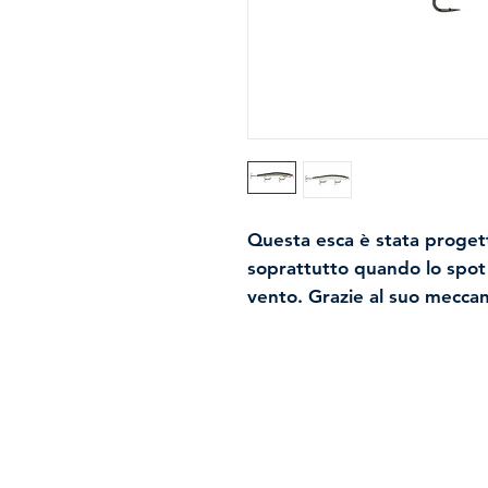
Questa esca è stata progett
soprattutto quando lo spot 
vento. Grazie al suo mecca
Cast" e alla sua forma aer
oltre qualsiasi altra esca ne
recupero veloce, sarà ugua
lente grazie al suo perfetto
olografica protetta da un r
resistente, manterrà il su
Spedizioni e resi