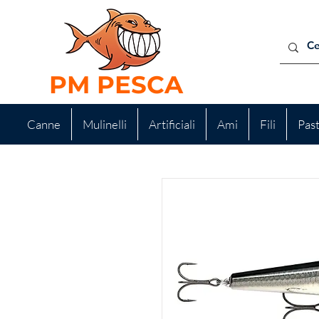
PM PESCA
Canne
Mulinelli
Artificiali
Ami
Fili
Pas