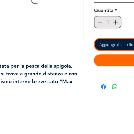
Quantità
*
Aggiungi al carrello
ata per la pesca della spigola,
si trova a grande distanza e con
nismo interno brevettato "Max
odinamica, questo "Wobbler" va
lla sua categoria. Ideale per il
lmente adatto per animazioni più
 equilibrio. Con una finitura
ivestimento esterno molto
o splendore al massimo, anche dopo
Contatti