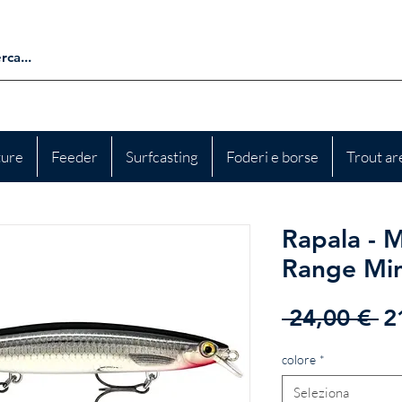
ture
Feeder
Surfcasting
Foderi e borse
Trout ar
Rapala - 
Range Mi
P
 24,00 € 
2
re
colore
*
Seleziona