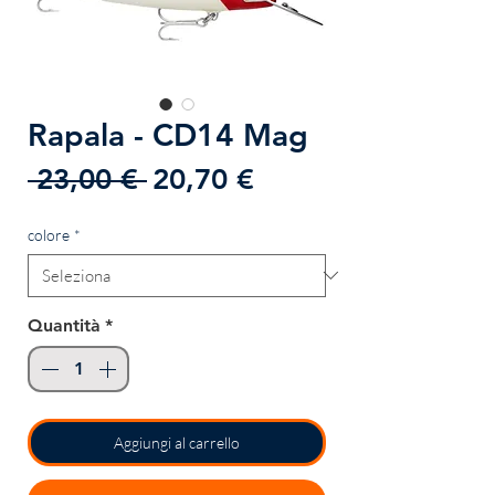
Rapala - CD14 Mag
Prezzo
Prezzo
 23,00 € 
20,70 €
regolare
scontato
colore
*
Quantità
*
Aggiungi al carrello