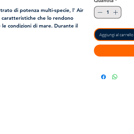
Quantità
*
ato di potenza multi-specie, l' Air
i caratteristiche che lo rendono
e le condizioni di mare. Durante il
ngsteno del sistema MaxCast,
Aggiungi al carrello
ndo lanci a proiettile anche con
 il Precision Xtreme Air Boss
llazione accattivante nei recuperi
 side to side quando viene jerkato.
rimanere nella zona di strike,
ne con filo passante garantisce
predatori di acqua salata. Rifinito
 e realistici.
Contatti
Tel:
0734 217403