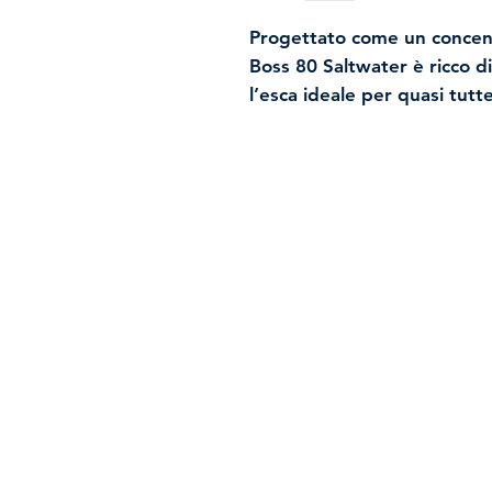
Progettato come un concentr
Boss 80 Saltwater è ricco d
l’esca ideale per quasi tutt
lancio, i pesi interni in tu
entrano in azione, consente
vento contrario. E in acqua,
Saltwater nuota con un’osci
costanti e si muove a scatti
L’azione suspending aiuta a 
mentre la robusta costruzio
che l’esca resista ai feroci 
con colori marini accattivanti
Spedizioni e resi
Politica negozio