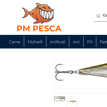
PM PESCA
Canne
Mulinelli
Artificiali
Ami
Fili
Pas