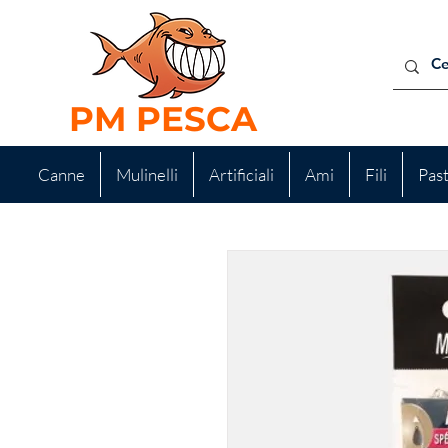
PM PESCA
Canne
Mulinelli
Artificiali
Ami
Fili
Pas