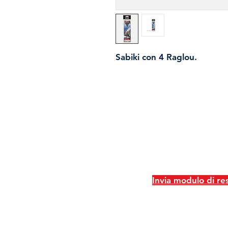
Sabiki con 4 Raglou.
Spedizioni e resi
Politica negozio
Metodi di pagame
Invia modulo di r
2026 - Pm Pesca di Bulgini