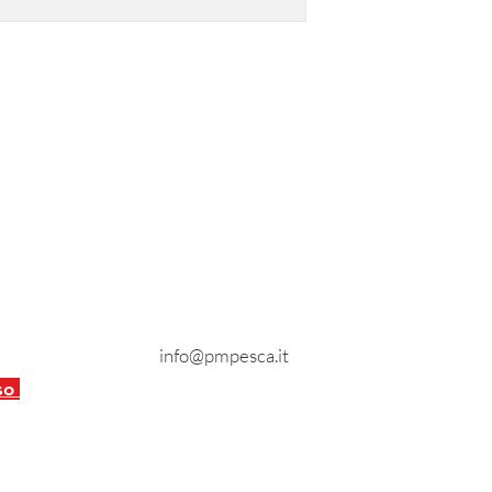
Contatti
Tel:
0734 217403
info@pmpesca.it
nto
eso
 Patrizia - P.IVA: 01935750446