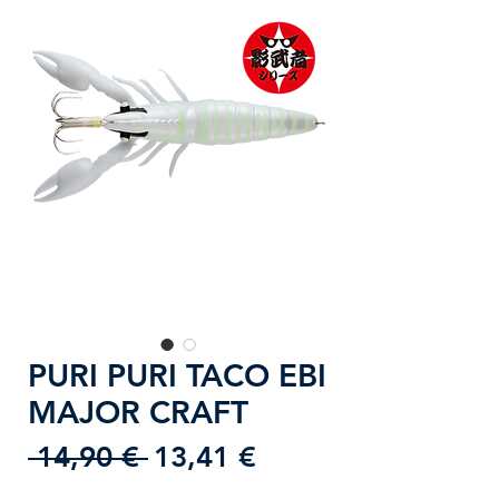
PURI PURI TACO EBI
MAJOR CRAFT
Prezzo
Prezzo
 14,90 € 
13,41 €
regolare
scontato