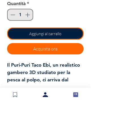
Quantità
*
Aggiungi al carrello
Acquista ora
Il Puri-Puri Taco Ebi, un realistico
gambero 3D studiato per la
pesca al polpo, ci arriva dal
Giappone, la patria del Taco
Fishing.
Realizzato dalla combinazione di
un'esca dura e una morbida, ha
una struttura in ABS e zampe e
Spedizioni e resi
chele in silicone ultraresistenti
Politica negozio