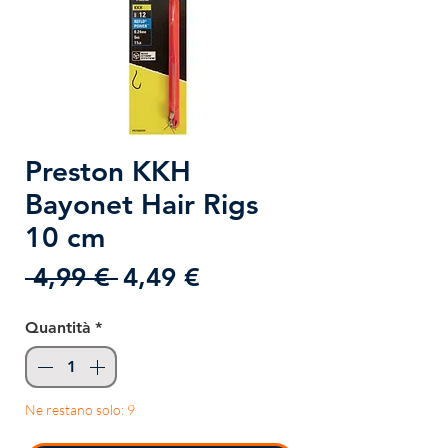
Preston KKH
Bayonet Hair Rigs
10 cm
Prezzo
Prezzo
 4,99 € 
4,49 €
regolare
scontato
Quantità
*
Ne restano solo: 9