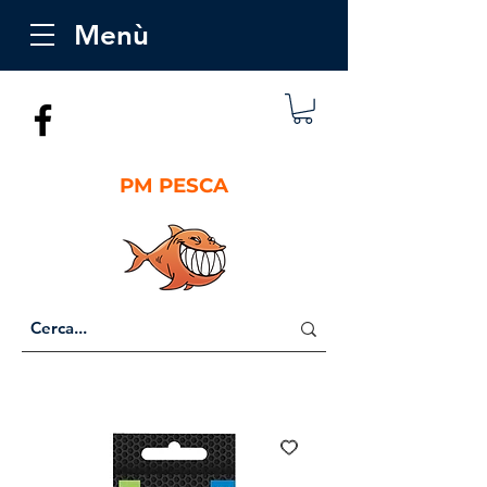
Menù
PM PESCA