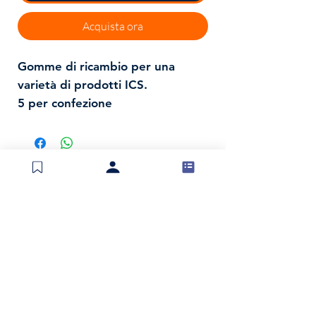
Acquista ora
Gomme di ricambio per una
varietà di prodotti ICS.
5 per confezione
Spedizioni e resi
Politica negozio
Metodi di pagamento
Invia modulo di reso
Contatti