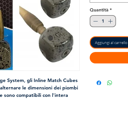
Quantità
*
Aggiungi al carrello
ge System, gli Inline Match Cubes
alternare le dimensioni dei piombi
e sono compatibili con l'intera
i Inter Change System.
 permettendo di cambiare il
mente attraverso la scanalatura
iò garantisce anche che le tue