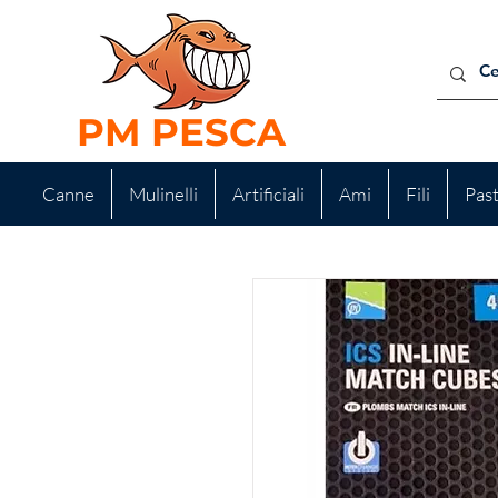
PM PESCA
Canne
Mulinelli
Artificiali
Ami
Fili
Pas