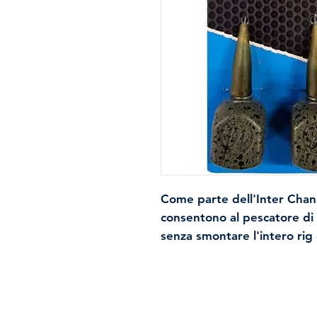
Come parte dell'Inter Chan
consentono al pescatore di 
senza smontare l'intero rig 
gamma di feeder e prodott
Il gambo rimane sulla lenza
piombo velocemente e facil
posizionata centralmente. C