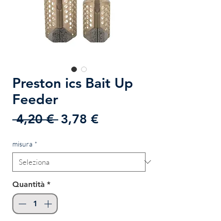
Preston ics Bait Up
Feeder
Prezzo
Prezzo
 4,20 € 
3,78 €
regolare
scontato
misura
*
Quantità
*