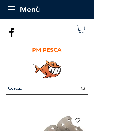
Menù
PM PESCA