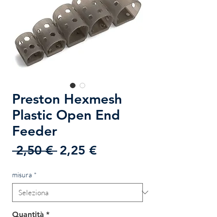
Preston Hexmesh
Plastic Open End
Feeder
Prezzo
Prezzo
 2,50 € 
2,25 €
regolare
scontato
misura
*
Quantità
*