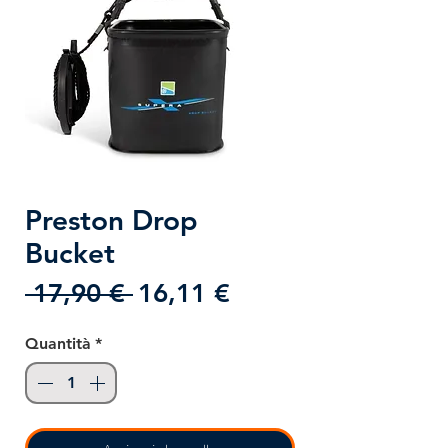
Preston Drop
Bucket
Prezzo
Prezzo
 17,90 € 
16,11 €
regolare
scontato
Quantità
*